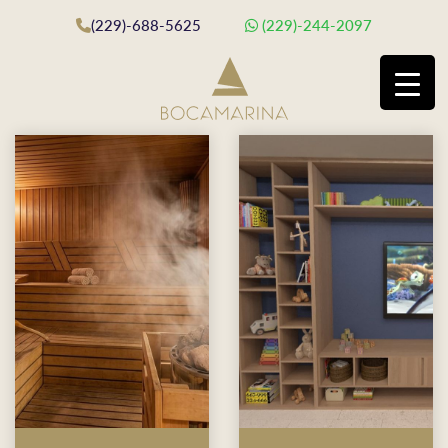
(229)-688-5625
(229)-244-2097